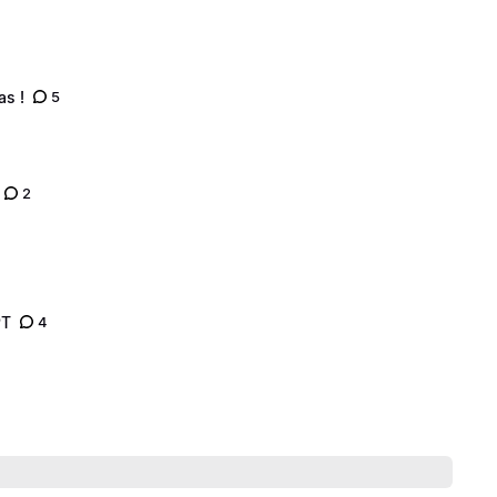
as !
5
2
PT
4