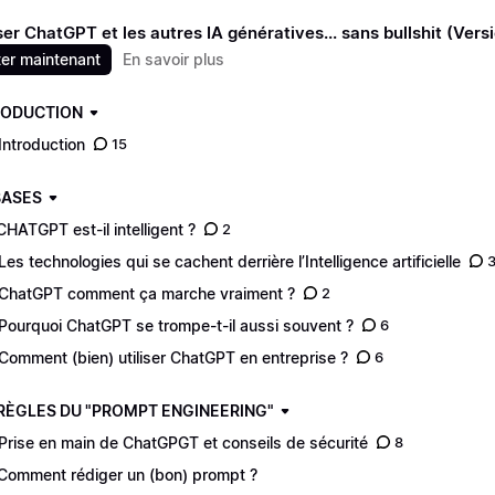
ser ChatGPT et les autres IA génératives... sans bullshit (Versi
er maintenant
En savoir plus
TRODUCTION
Introduction
15
 BASES
CHATGPT est-il intelligent ?
2
Les technologies qui se cachent derrière l’Intelligence artificielle
ChatGPT comment ça marche vraiment ?
2
Pourquoi ChatGPT se trompe-t-il aussi souvent ?
6
Comment (bien) utiliser ChatGPT en entreprise ?
6
S RÈGLES DU "PROMPT ENGINEERING"
Prise en main de ChatGPGT et conseils de sécurité
8
Comment rédiger un (bon) prompt ?