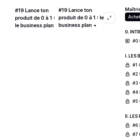
Maîtri
#19 Lance ton
#19 Lance ton
Achet
produit de 0 à 1 : le
produit de 0 à 1 :
business plan
le business plan
0. IN
#0 
I. LES
#1 
#2 
#3 
#4 
#5 
II. LE
#6 
#7 