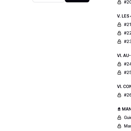
#20
V. LE
#21
#22
#23
VI. A
#24
#25
VI. C
#26
📓 MA
Gui
Man