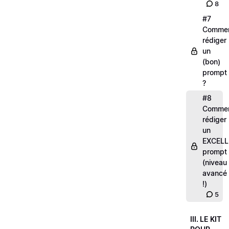
8
#7
Comme
rédiger
un
(bon)
prompt
?
#8
Comme
rédiger
un
EXCELL
prompt
(niveau
avancé
!)
5
III. LE KIT