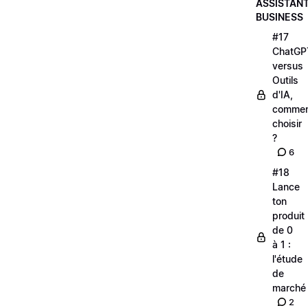
ASSISTAN
BUSINESS
#17
ChatGP
versus
Outils
d'IA,
comme
choisir
?
6
#18
Lance
ton
produit
de 0
à 1 :
l'étude
de
marché
2