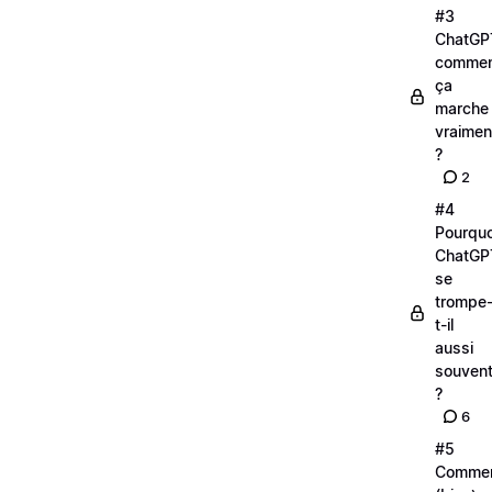
#3
ChatGP
comme
ça
marche
vraimen
?
2
#4
Pourquo
ChatGP
se
trompe
t-il
aussi
souven
?
6
#5
Comme