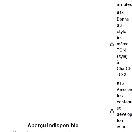
minutes
#14
Donne
du
style
(et
même
TON
style)
à
ChatGP
2
#15
Amélior
tes
conten
et
dévelo
ton
Aperçu indisponible
esprit