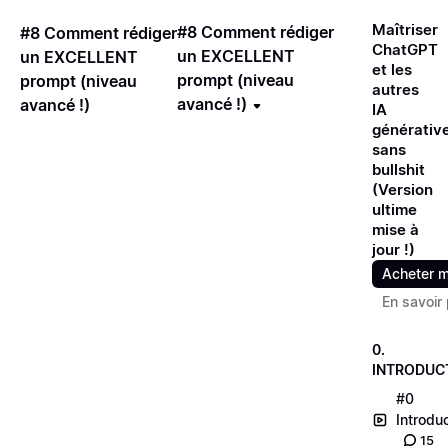
Maîtriser
#8 Comment rédiger
#8 Comment rédiger
ChatGPT
un EXCELLENT
un EXCELLENT
et les
prompt (niveau
prompt (niveau
autres
avancé !)
avancé !)
IA
générative
sans
bullshit
(Version
ultime
mise à
jour !)
Acheter m
En savoir 
0.
INTRODUC
#0
Introdu
15