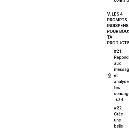
connaît
V. LES 4
PROMPTS
INDISPEN
POUR BOO
TA
PRODUCTI
#21
Répond
aux
messag
et
analyse
tes
sondag
4
#22
Crée
une
belle