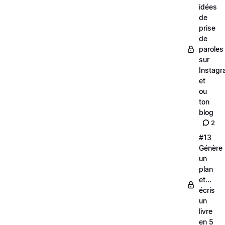
idées
de
prise
de
paroles
sur
Instag
et
ou
ton
blog
2
#13
Génère
un
plan
et...
écris
un
livre
en 5