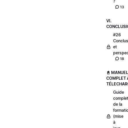
?
13
VI.
CONCLUSI
#26
Conclus
et
perspec
18
📓 MANUE
COMPLET 
TÉLECHAR
Guide
comple
de la
formati
(mise
à