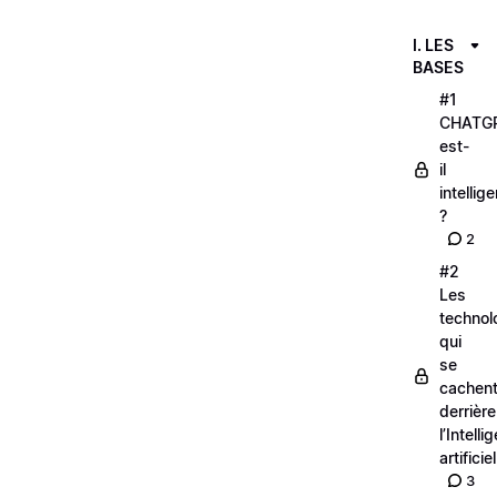
I. LES
BASES
#1
CHATG
est-
il
intellige
?
2
#2
Les
technol
qui
se
cachen
derrière
l’Intell
artificiel
3