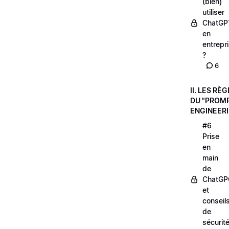
(bien)
utiliser
ChatGP
en
entrepr
?
6
II. LES RÈ
DU "PROM
ENGINEER
#6
Prise
en
main
de
ChatGP
et
conseil
de
sécurit