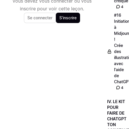
Vous devez vous connecter ou vous
critique
4
inscrire pour voir cette leçon.
#16
Se connecter
S'inscrire
Initiatio
à
Midjour
!
Crée
des
illustrat
avec
l'aide
de
ChatGP
4
IV. LE KIT
POUR
FAIRE DE
CHATGPT
TON