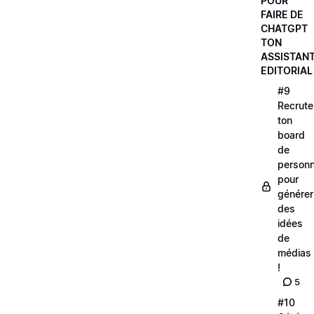
POUR
FAIRE DE
CHATGPT
TON
ASSISTAN
EDITORIAL
#9
Recrute
ton
board
de
personna
pour
générer
des
idées
de
médias
!
5
#10