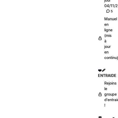
jour
04/11/
5
Manuel
en
ligne
(mis
à
jour
en
continu
❤️‍🩹
ENTRAIDE
Rejoins
le
groupe
d'entra
!
🎁