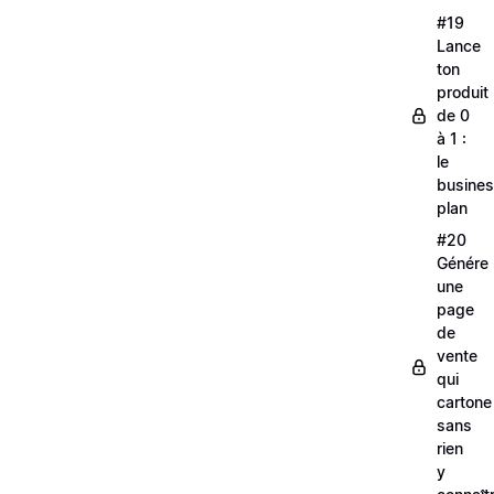
#19
Lance
ton
produit
de 0
à 1 :
le
busine
plan
#20
Génére
une
page
de
vente
qui
cartone
sans
rien
y