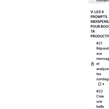
connaît
V. LES 4
PROMPTS
INDISPEN
POUR BOO
TA
PRODUCTI
#21
Répond
aux
messag
et
analyse
tes
sondag
4
#22
Crée
une
belle