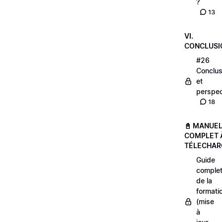
?
13
VI.
CONCLUSI
#26
Conclus
et
perspec
18
📓 MANUE
COMPLET 
TÉLECHAR
Guide
comple
de la
formati
(mise
à