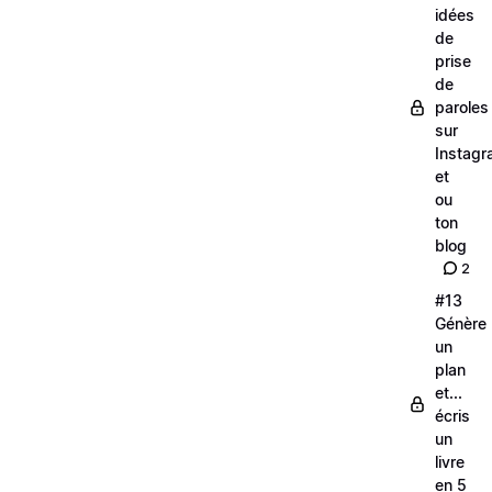
idées
de
prise
de
paroles
sur
Instag
et
ou
ton
blog
2
#13
Génère
un
plan
et...
écris
un
livre
en 5