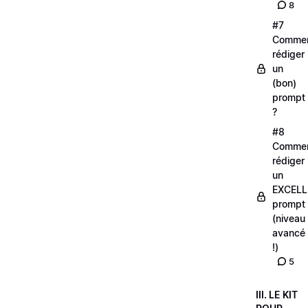
8
#7
Comme
rédiger
un
(bon)
prompt
?
#8
Comme
rédiger
un
EXCELL
prompt
(niveau
avancé
!)
5
III. LE KIT