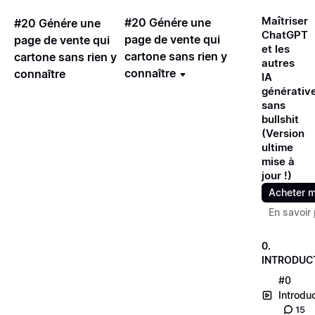
Maîtriser
#20 Génére une
#20 Génére une
ChatGPT
page de vente qui
page de vente qui
et les
cartone sans rien y
cartone sans rien y
autres
connaître
connaître
IA
générative
sans
bullshit
(Version
ultime
mise à
jour !)
Acheter m
En savoir 
0.
INTRODUC
#0
Introdu
15