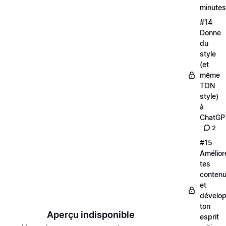
minutes
#14
Donne
du
style
(et
même
TON
style)
à
ChatGP
2
#15
Amélior
tes
conten
et
dévelo
ton
Aperçu indisponible
esprit