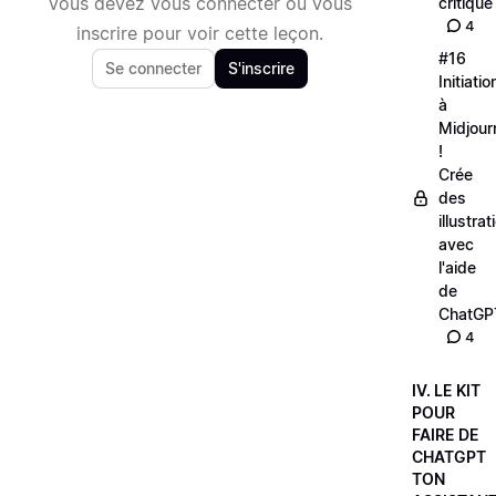
Vous devez vous connecter ou vous
critique
4
inscrire pour voir cette leçon.
#16
Se connecter
S'inscrire
Initiatio
à
Midjour
!
Crée
des
illustrat
avec
l'aide
de
ChatGP
4
IV. LE KIT
POUR
FAIRE DE
CHATGPT
TON