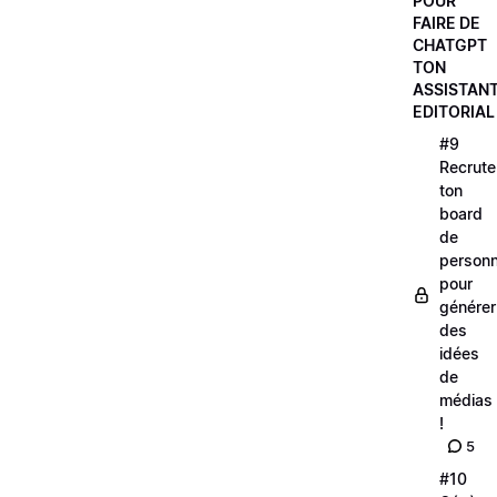
POUR
FAIRE DE
CHATGPT
TON
ASSISTAN
EDITORIAL
#9
Recrute
ton
board
de
personna
pour
générer
des
idées
de
médias
!
5
#10