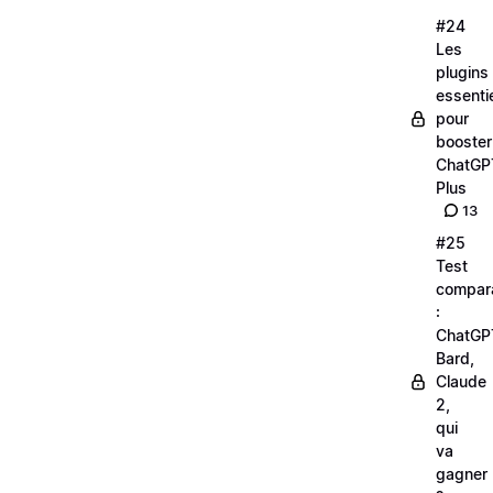
#24
Les
plugins
essenti
pour
booster
ChatGP
Plus
13
#25
Test
compara
:
ChatGP
Bard,
Claude
2,
qui
va
gagner