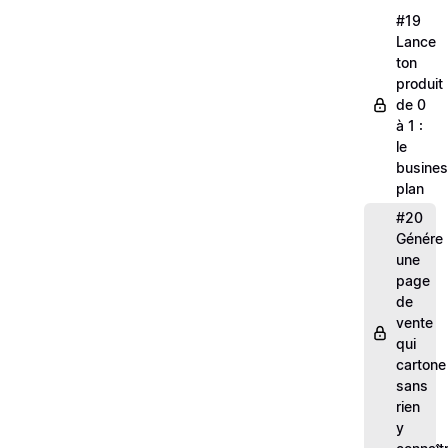
#19
Lance
ton
produit
de 0
à 1 :
le
busine
plan
#20
Génére
une
page
de
vente
qui
cartone
sans
rien
y