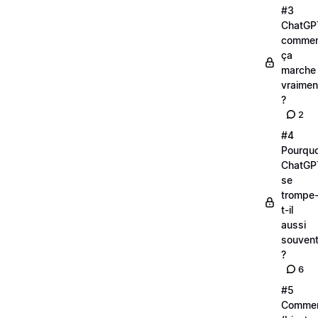
#3
ChatGP
comme
ça
marche
vraimen
?
2
#4
Pourquo
ChatGP
se
trompe
t-il
aussi
souven
?
6
#5
Comme