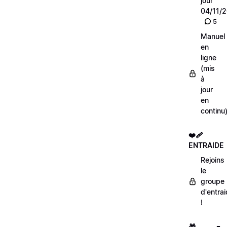
jour
04/11/
5
Manuel
en
ligne
(mis
à
jour
en
continu
❤️‍🩹
ENTRAIDE
Rejoins
le
groupe
d'entra
!
🎁