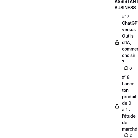
ASSISTAN
BUSINESS
#17
ChatGP
versus
Outils
d'IA,
comme
choisir
?
6
#18
Lance
ton
produit
de 0
à 1 :
l'étude
de
marché
2