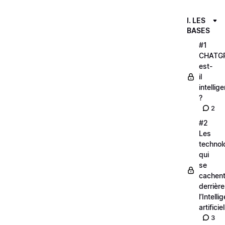
I. LES
BASES
#1
CHATG
est-
il
intellige
?
2
#2
Les
technol
qui
se
cachen
derrière
l’Intell
artificiel
3