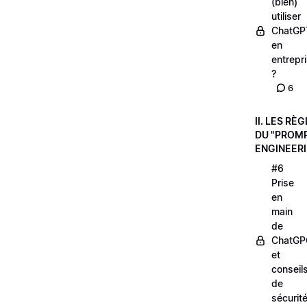
(bien)
utiliser
ChatGP
en
entrepr
?
6
II. LES RÈ
DU "PROM
ENGINEER
#6
Prise
en
main
de
ChatGP
et
conseil
de
sécurit